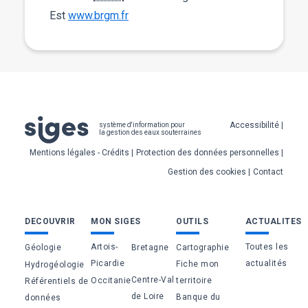
Est
www.brgm.fr
Pied
Accessibilité
système d'information pour
la gestion des eaux souterraines
de
Mentions légales - Crédits
Protection des données personnelles
page
Gestion des cookies
Contact
Bas
DECOUVRIR
MON SIGES
OUTILS
ACTUALITES
de
Artois-
Toutes les
Géologie
Bretagne
Cartographie
page
Picardie
actualités
Fiche mon
Hydrogéologie
Centre-Val
Occitanie
territoire
Référentiels de
de Loire
Banque du
données