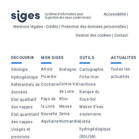
Pied
Accessibilité
système d'information pour
la gestion des eaux souterraines
de
Mentions légales - Crédits
Protection des données personnelles
page
Gestion des cookies
Contact
Bas
DECOUVRIR
MON SIGES
OUTILS
ACTUALITES
de
Artois-
Toutes les
Géologie
Bretagne
Cartographie
page
Picardie
actualités
Fiche mon
Hydrogéologie
Centre-Val
Occitanie
territoire
Référentiels de
de Loire
Banque du
données
Pays de
Rhin-
Sous-Sol
Etat qualitatif
la Loire
Meuse
Masse d'eau
des nappes
Nouvelle
Seine-
souterraine
Etat quantitatif
Aquitaine
Normandie
Entité
des nappes
hydrogéologique
Usages et
(BDLISA)
pressions