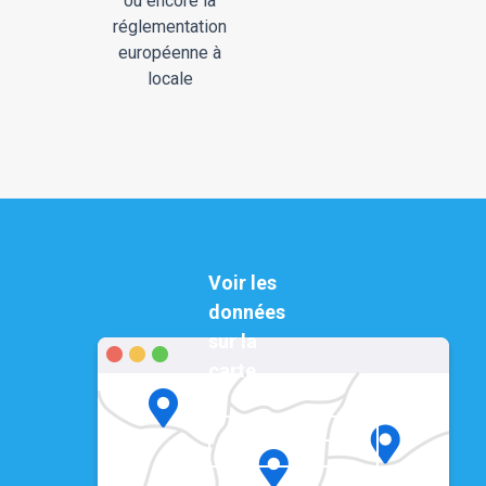
ou encore la
réglementation
européenne à
locale
Voir les
données
sur la
carte
Visualiser