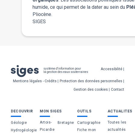
humide, ce qui permet de la dater au sein du
Plé
Pliocène.
SIGES
Pied
Accessibilité
système d'information pour
la gestion des eaux souterraines
de
Mentions légales - Crédits
Protection des données personnelles
page
Gestion des cookies
Contact
Bas
DECOUVRIR
MON SIGES
OUTILS
ACTUALITES
de
Artois-
Toutes les
Géologie
Bretagne
Cartographie
page
Picardie
actualités
Fiche mon
Hydrogéologie