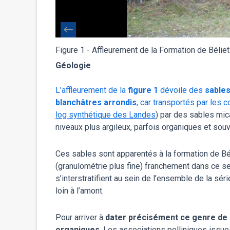
Figure 1 - Affleurement de la Formation de Béliet
Géologie
L’affleurement de la
figure 1
dévoile des
sables
vironnement
blanchâtres arrondis
, car transportés par les 
radation des
log synthétique des Landes
) par des sables mic
niveaux plus argileux, parfois organiques et souv
forme de delta,
Ces sables sont apparentés à la formation de Béli
s de
(granulométrie plus fine) franchement dans ce s
s’interstratifient au sein de l’ensemble de la sér
loin à l’amont.
Pour arriver à
dater précisément ce genre de
organiques
. Les associations polliniques issu