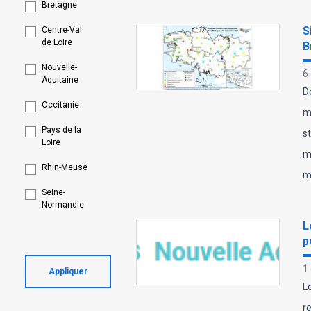
Bretagne
S
Centre-Val
de Loire
B
Nouvelle-
6
Aquitaine
D
Occitanie
m
Pays de la
s
Loire
m
Rhin-Meuse
m
Seine-
Normandie
L
p
1
Appliquer
L
r