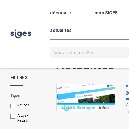
Aller
Panneau de gestion des cookies
au
découvrir
mon SIGES
contenu
principal
actualités
Rechercher
Actualités
FILTRES
S
2
Siges
7
National
L
Artois-
s
Picardie