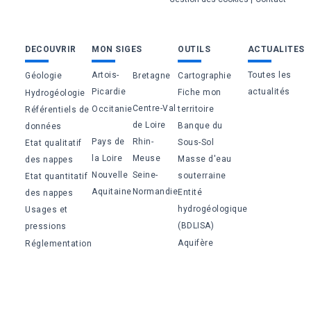
Bas
DECOUVRIR
MON SIGES
OUTILS
ACTUALITES
de
Artois-
Toutes les
Géologie
Bretagne
Cartographie
page
Picardie
actualités
Fiche mon
Hydrogéologie
Centre-Val
Occitanie
territoire
Référentiels de
de Loire
Banque du
données
Pays de
Rhin-
Sous-Sol
Etat qualitatif
la Loire
Meuse
Masse d'eau
des nappes
Nouvelle
Seine-
souterraine
Etat quantitatif
Aquitaine
Normandie
Entité
des nappes
hydrogéologique
Usages et
(BDLISA)
pressions
Aquifère
Réglementation