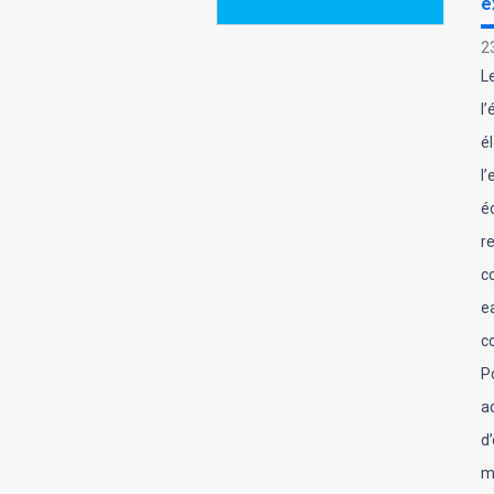
e
2
L
l
é
l’
é
r
c
e
c
P
a
d
m