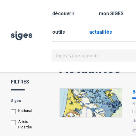
Aller
Panneau de gestion des cookies
au
découvrir
mon SIGES
contenu
principal
outils
actualités
Rechercher
Actualités
FILTRES
B
Siges
8
National
L
d
Artois-
Picardie
c