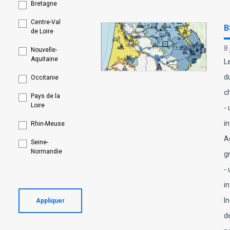
Bretagne
Centre-Val
B
de Loire
8
Nouvelle-
Aquitaine
L
d
Occitanie
c
Pays de la
Loire
-
i
Rhin-Meuse
A
Seine-
Normandie
g
-
i
I
Appliquer
de