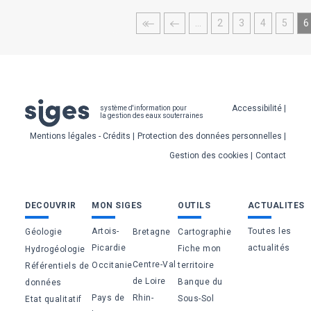
Pagination
Première
Page
Page
Page
Page
Page
P
…
2
3
4
5
6
page
précédente
c
Pied
Accessibilité
système d'information pour
la gestion des eaux souterraines
de
Mentions légales - Crédits
Protection des données personnelles
page
Gestion des cookies
Contact
Bas
DECOUVRIR
MON SIGES
OUTILS
ACTUALITES
de
Artois-
Toutes les
Géologie
Bretagne
Cartographie
page
Picardie
actualités
Fiche mon
Hydrogéologie
Centre-Val
Occitanie
territoire
Référentiels de
de Loire
Banque du
données
Pays de
Rhin-
Sous-Sol
Etat qualitatif