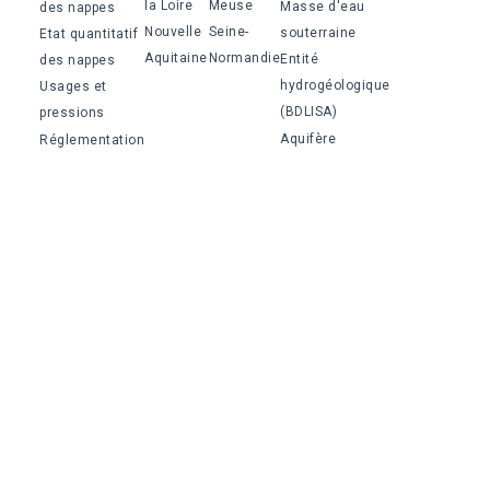
la Loire
Meuse
Masse d'eau
des nappes
Nouvelle
Seine-
souterraine
Etat quantitatif
Aquitaine
Normandie
Entité
des nappes
hydrogéologique
Usages et
(BDLISA)
pressions
Aquifère
Réglementation