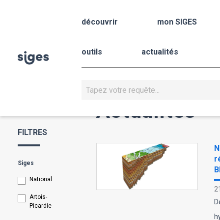
Aller
Panneau de gestion des cookies
au
découvrir
mon SIGES
contenu
principal
outils
actualités
Rechercher
Actualités
FILTRES
N
r
Siges
B
National
2
Artois-
D
Picardie
h