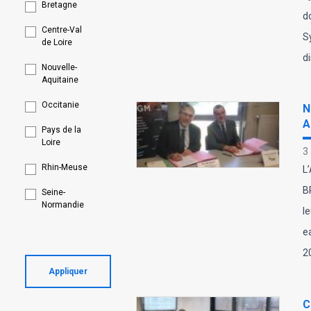
Bretagne
d
Centre-Val
S
de Loire
d
Nouvelle-
Aquitaine
Occitanie
N
A
Pays de la
Loire
3
Rhin-Meuse
L
B
Seine-
Normandie
l
e
2
Appliquer
C