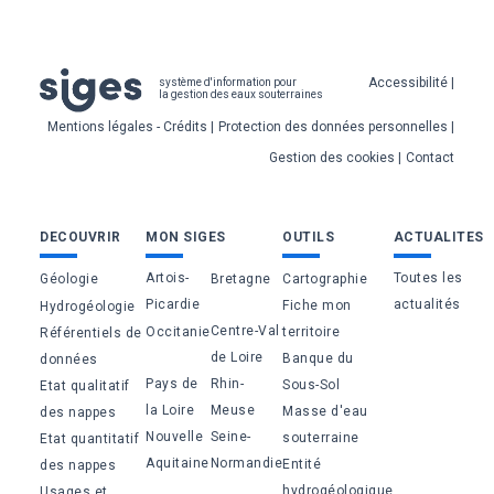
Pied
Accessibilité
système d'information pour
la gestion des eaux souterraines
de
Mentions légales - Crédits
Protection des données personnelles
page
Gestion des cookies
Contact
Bas
DECOUVRIR
MON SIGES
OUTILS
ACTUALITES
de
Artois-
Toutes les
Géologie
Bretagne
Cartographie
page
Picardie
actualités
Fiche mon
Hydrogéologie
Centre-Val
Occitanie
territoire
Référentiels de
de Loire
Banque du
données
Pays de
Rhin-
Sous-Sol
Etat qualitatif
la Loire
Meuse
Masse d'eau
des nappes
Nouvelle
Seine-
souterraine
Etat quantitatif
Aquitaine
Normandie
Entité
des nappes
hydrogéologique
Usages et