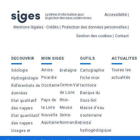
Pied
Accessibilité
système d'information pour
la gestion des eaux souterraines
de
Mentions légales - Crédits
Protection des données personnelles
page
Gestion des cookies
Contact
Bas
DECOUVRIR
MON SIGES
OUTILS
ACTUALITES
de
Artois-
Toutes les
Géologie
Bretagne
Cartographie
page
Picardie
actualités
Fiche mon
Hydrogéologie
Centre-Val
Occitanie
territoire
Référentiels de
de Loire
Banque du
données
Pays de
Rhin-
Sous-Sol
Etat qualitatif
la Loire
Meuse
Masse d'eau
des nappes
Nouvelle
Seine-
souterraine
Etat quantitatif
Aquitaine
Normandie
Entité
des nappes
hydrogéologique
Usages et
(BDLISA)
pressions