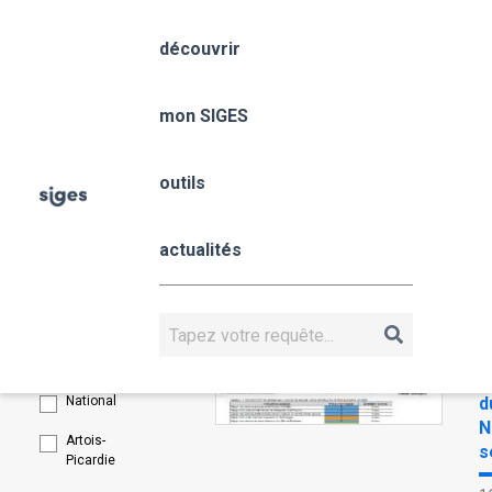
Aller
Panneau de gestion des cookies
au
découvrir
contenu
principal
mon SIGES
outils
Actualités
actualités
FILTRES
Rechercher
B
S
Siges
H
National
d
N
Artois-
s
Picardie