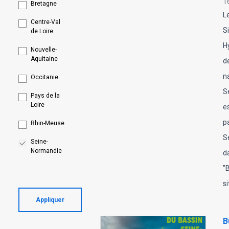
1
Bretagne
Le
Centre-Val
S
de Loire
H
Nouvelle-
Aquitaine
d
n
Occitanie
S
Pays de la
Loire
es
p
Rhin-Meuse
S
Seine-
Normandie
d
"B
si
Appliquer
B